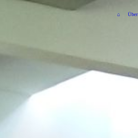
⌂
Über